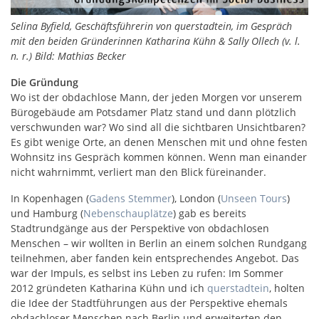
Selina Byfield, Geschäftsführerin von querstadtein, im Gespräch
mit den beiden Gründerinnen Katharina Kühn & Sally Ollech (v. l.
n. r.) Bild: Mathias Becker
Die Gründung
Wo ist der obdachlose Mann, der jeden Morgen vor unserem
Bürogebäude am Potsdamer Platz stand und dann plötzlich
verschwunden war? Wo sind all die sichtbaren Unsichtbaren?
Es gibt wenige Orte, an denen Menschen mit und ohne festen
Wohnsitz ins Gespräch kommen können. Wenn man einander
nicht wahrnimmt, verliert man den Blick füreinander.
In Kopenhagen (
Gadens Stemmer
), London (
Unseen Tours
)
und Hamburg (
Nebenschauplätze
) gab es bereits
Stadtrundgänge aus der Perspektive von obdachlosen
Menschen – wir wollten in Berlin an einem solchen Rundgang
teilnehmen, aber fanden kein entsprechendes Angebot. Das
war der Impuls, es selbst ins Leben zu rufen: Im Sommer
2012 gründeten Katharina Kühn und ich
querstadtein
, holten
die Idee der Stadtführungen aus der Perspektive ehemals
obdachloser Menschen nach Berlin und erweiterten den