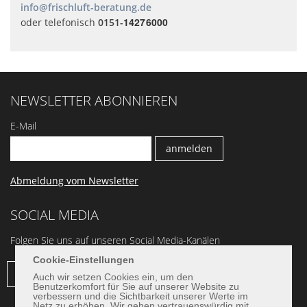
info@frischluft-beratung.de
14276000
oder telefonisch
0151-
NEWSLETTER ABONNIEREN
E-Mail
Abmeldung vom Newsletter
SOCIAL MEDIA
Folgen Sie uns auf unseren Social Media-Kanälen
Cookie-Einstellungen
Auch wir setzen Cookies ein, um den
Benutzerkomfort für Sie auf unserer Website zu
verbessern und die Sichtbarkeit unserer Werte im
Netz zu erhöhen. Wir gehen vertrauenswürdig mit